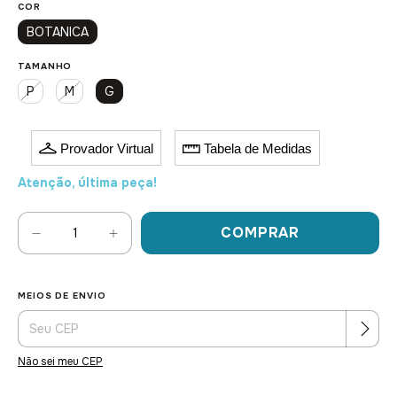
COR
BOTANICA
TAMANHO
P
M
G
Provador Virtual
Tabela de Medidas
Atenção, última peça!
MEIOS DE ENVIO
Alterar CEP
Entregas para o CEP:
Não sei meu CEP