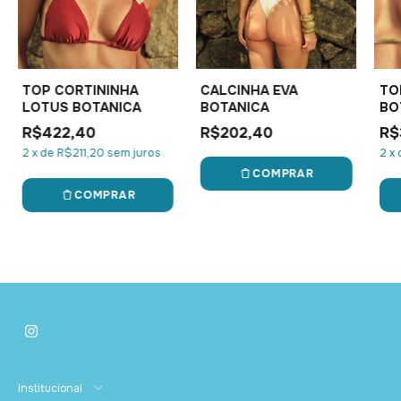
TOP CORTININHA
CALCINHA EVA
TO
LOTUS BOTANICA
BOTANICA
BO
R$422,40
R$202,40
R$
2
x
de
R$211,20
sem juros
2
x
COMPRAR
COMPRAR
Institucional