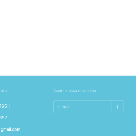
tato
Assine nossa newsletter
48511
1897
gmail.com