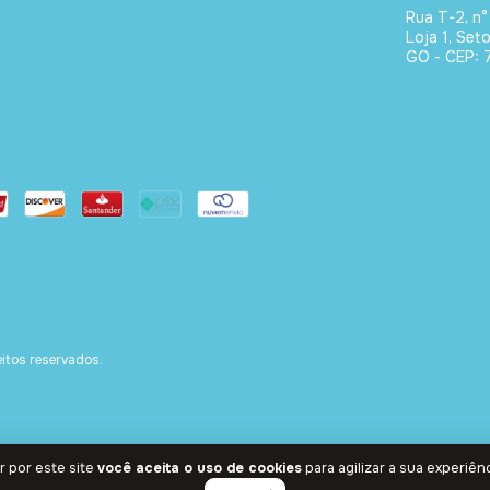
Rua T-2, n°
Loja 1, Set
GO - CEP: 
tos reservados.
 por este site
você aceita o uso de cookies
para agilizar a sua experiên