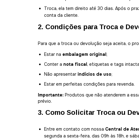
Troca, ela tem direito até 30 dias. Após o pr
conta da cliente.
2. Condições para Troca e De
Para que a troca ou devolução seja aceita, o pr
Estar na
embalagem original
;
Conter a
nota fiscal
, etiquetas e tags intact
Não apresentar
indícios de uso
;
Estar em perfeitas condições para revenda.
Importante:
Produtos que não atenderem a essa
prévio.
3. Como Solicitar Troca ou De
Entre em contato com nossa
Central de At
segunda a sexta-feira, das 09h às 18h, e sáb