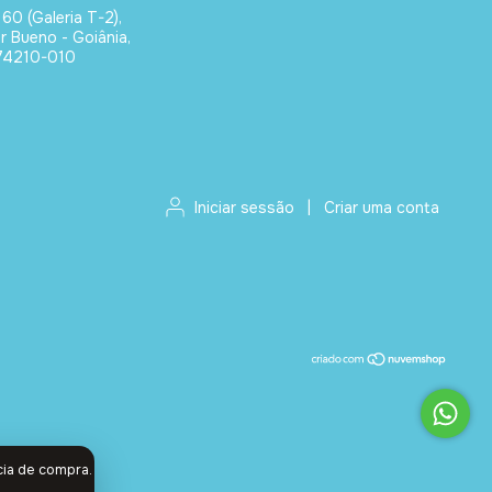
 60 (Galeria T-2),
or Bueno - Goiânia,
74210-010
Iniciar sessão
|
Criar uma conta
cia de compra.