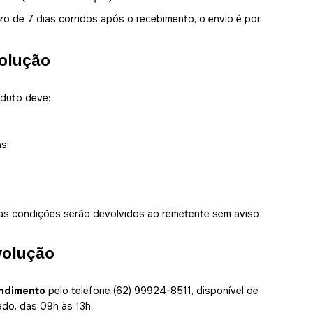
azo de 7 dias corridos após o recebimento, o envio é por
volução
oduto deve:
as;
s condições serão devolvidos ao remetente sem aviso
volução
endimento
pelo telefone (62) 99924-8511, disponível de
ado, das 09h às 13h.