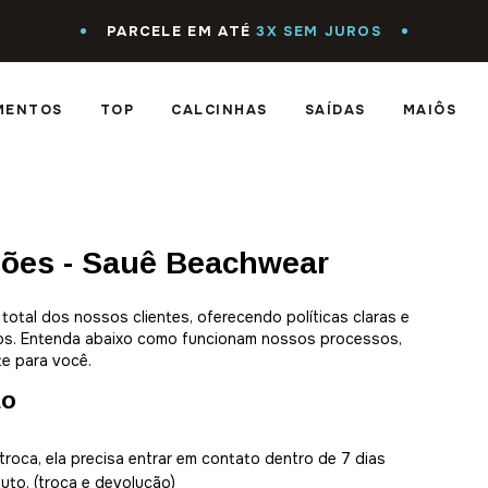
PARCELE EM ATÉ
3X SEM JUROS
MENTOS
TOP
CALCINHAS
SAÍDAS
MAIÔS
ções - Sauê Beachwear
total dos nossos clientes, oferecendo políticas claras e
tos. Entenda abaixo como funcionam nossos processos,
te para você.
ão
 troca, ela precisa entrar em contato dentro de 7 dias
uto. (troca e devolução)