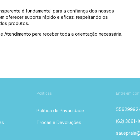
ransparente é fundamental para a confiança dos nossos
m oferecer suporte rápido e eficaz, respeitando os
 dos produtos.
e Atendimento para receber toda a orientação necessária.
Políticas
Entre em con
55629992
Política de Privacidade
(62) 3661-
es
Trocas e Devoluções
sauepraia@