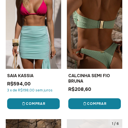
SAIA KASSIA
CALCINHA SEMI FIO
BRUNA
R$594,00
R$208,60
3
x
de
R$198,00
sem juros
COMPRAR
COMPRAR
1
/
6
1
/
6