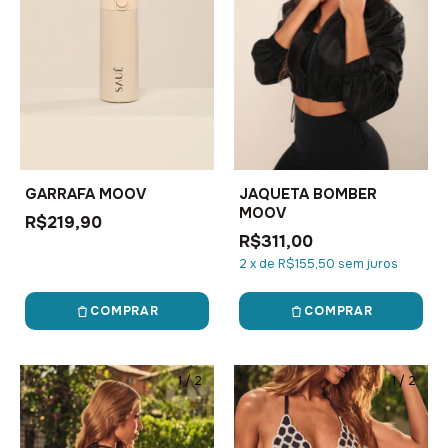
GARRAFA MOOV
JAQUETA BOMBER
MOOV
R$219,90
R$311,00
2
x
de
R$155,50
sem juros
COMPRAR
COMPRAR
1
/
2
1
/
2