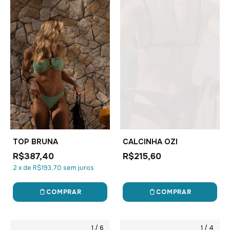
TOP BRUNA
CALCINHA OZI
R$387,40
R$215,60
2
x
de
R$193,70
sem juros
COMPRAR
COMPRAR
1
/
6
1
/
4