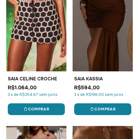
SAIA CELINE CROCHE
SAIA KASSIA
R$1.064,00
R$594,00
3
x
de
R$354,67
sem juros
3
x
de
R$198,00
sem juros
COMPRAR
COMPRAR
1
/
8
1
/
7