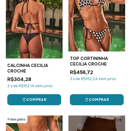
TOP CORTININHA
CECILIA CROCHE
CALCINHA CECILIA
CROCHE
R$456,72
R$304,28
3
x
de
R$152,24
sem juros
2
x
de
R$152,14
sem juros
COMPRAR
COMPRAR
Frete grátis
1
/
2
1
/
8