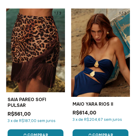
1
/
3
1
/
3
SAIA PAREO SOFI
MAIO YARA RIOS II
PULSAR
R$614,00
R$561,00
3
x
de
R$204,67
sem juros
3
x
de
R$187,00
sem juros
COMPRAR
COMPRAR