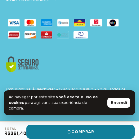
Copyright Sauê Beachwear - 12842840000180 - 2026. Todos os
direitos reservados.
Ao navegar por este site
você aceita o uso de
cookies
para agilizar a sua experiência de
Entendi
compra.
TOTAL
COMPRAR
R$361,40