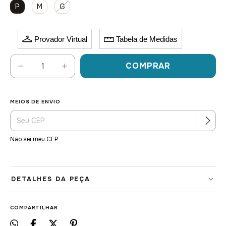
P
M
G
Provador Virtual
Tabela de Medidas
MEIOS DE ENVIO
Alterar CEP
Entregas para o CEP:
Não sei meu CEP
DETALHES DA PEÇA
Aro interno para suporte perfeito ao busto
COMPARTILHAR