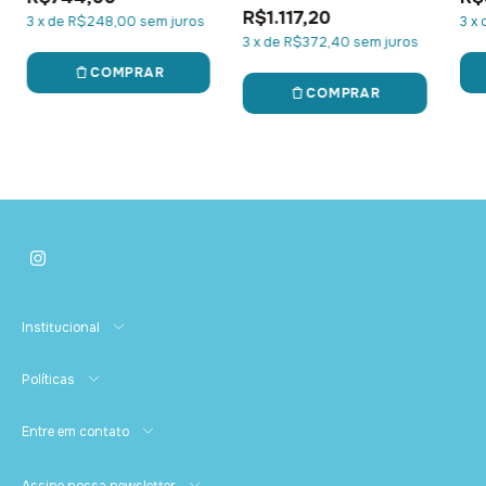
R$1.117,20
3
x
de
R$248,00
sem juros
3
x
3
x
de
R$372,40
sem juros
COMPRAR
COMPRAR
Institucional
Políticas
Entre em contato
Assine nossa newsletter