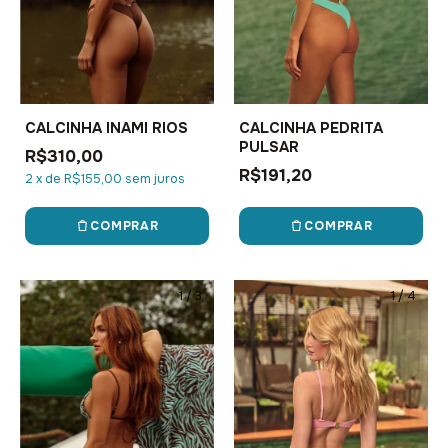
CALCINHA INAMI RIOS
CALCINHA PEDRITA
PULSAR
R$310,00
R$191,20
2
x
de
R$155,00
sem juros
COMPRAR
COMPRAR
1
/
3
1
/
4