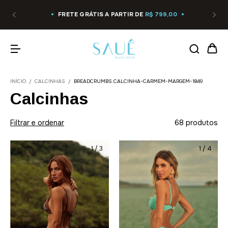
FRETE GRÁTIS A PARTIR DE
R$ 799,00
INÍCIO
/
CALCINHAS
/
BREADCRUMBS.CALCINHA-CARMEM-MARGEM-1849
Calcinhas
Filtrar e ordenar
68 produtos
1
/
3
1
/
4