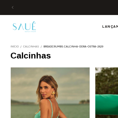
LANÇA
INÍCIO
/
CALCINHAS
/
BREADCRUMBS.CALCINHA-DORA-OSTRA-2629
Calcinhas