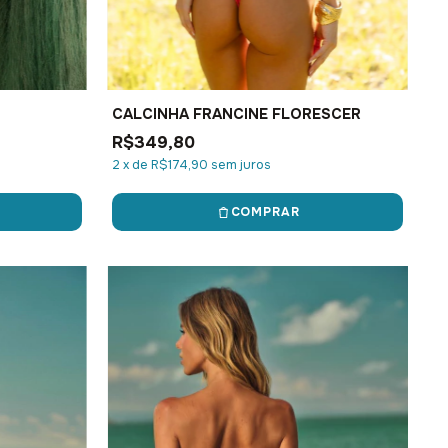
CALCINHA FRANCINE FLORESCER
R$349,80
2
x
de
R$174,90
sem juros
COMPRAR