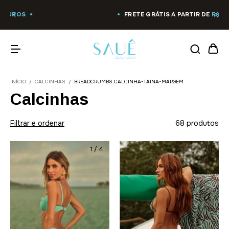
FRETE GRÁTIS A PARTIR DE
R$ 799,00
INÍCIO
/
CALCINHAS
/
BREADCRUMBS.CALCINHA-TAINA-MARGEM
Calcinhas
Filtrar e ordenar
68 produtos
1
/
4
1
/
3