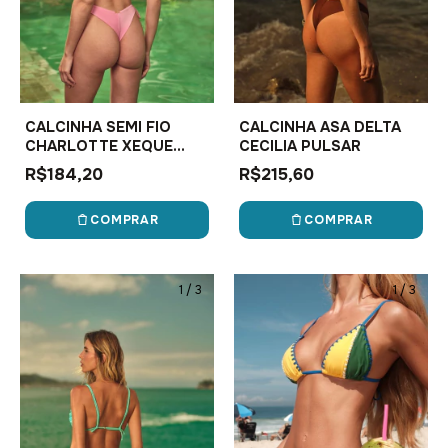
CALCINHA SEMI FIO
CALCINHA ASA DELTA
CHARLOTTE XEQUE
CECILIA PULSAR
MATE
R$184,20
R$215,60
COMPRAR
COMPRAR
1
/
3
1
/
3