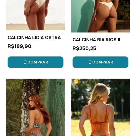
CALCINHA LIDIA OSTRA
CALCINHA BIA RIOS II
R$189,90
R$250,25
COMPRAR
COMPRAR
1
/
3
1
/
4