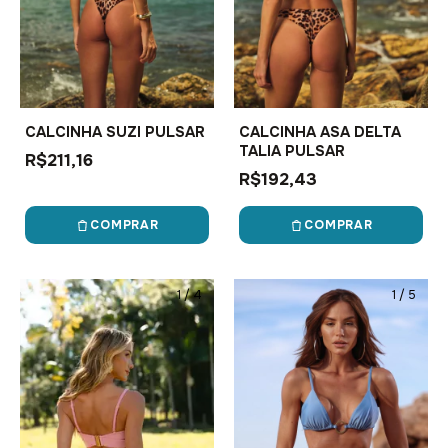
CALCINHA SUZI PULSAR
CALCINHA ASA DELTA
TALIA PULSAR
R$211,16
R$192,43
COMPRAR
COMPRAR
1
/
4
1
/
5