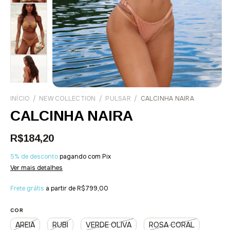
INÍCIO
/
NEW COLLECTION
/
PULSAR
/
CALCINHA NAIRA
CALCINHA NAIRA
R$184,20
5% de desconto
pagando com Pix
Ver mais detalhes
Frete grátis
a partir de
R$799,00
COR
AREIA
RUBI
VERDE OLIVA
ROSA CORAL