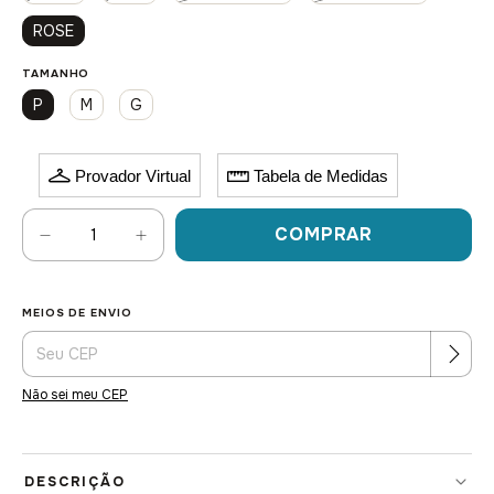
ROSE
TAMANHO
P
M
G
Provador Virtual
Tabela de Medidas
MEIOS DE ENVIO
Alterar CEP
Entregas para o CEP:
Não sei meu CEP
DESCRIÇÃO