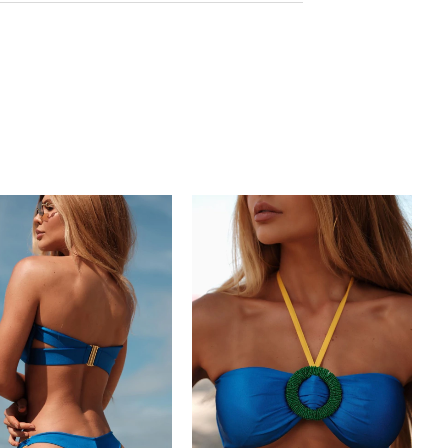
TINA
tina traduz a essência solar e sofisticada da
 peça de impacto. Com modelagem frente
stratégico na cintura e detalhe artesanal em
amê, valoriza a silhueta com elegância e
para a corda frontal, que adiciona textura e
arcante ao visual, equilibrando
ofisticação na medida certa.
ores Atlântico e Carambola.
nte única
anal em macramê
tura
ue macio e alta elasticidade
tentação e conforto