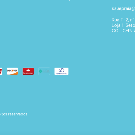
sauepraia@
Rua T-2, n°
Loja 1, Set
GO - CEP: 
tos reservados.