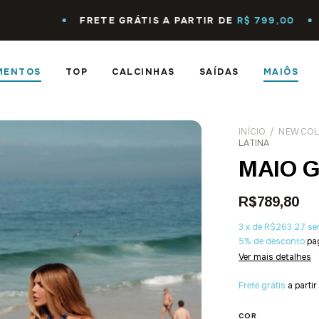
FRETE GRÁTIS A PARTIR DE
R$ 799,00
MENTOS
TOP
CALCINHAS
SAÍDAS
MAIÔS
INÍCIO
/
NEW COL
LATINA
MAIO G
R$789,80
3
x
de
R$263,27
se
5% de desconto
pa
Ver mais detalhes
Frete grátis
a parti
COR