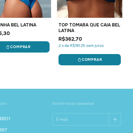
NHA BEL LATINA
TOP TOMARA QUE CAIA BEL
LATINA
5,30
R$362,70
2
x
de
R$181,35
sem juros
COMPRAR
COMPRAR
tato
Assine nossa newsletter
48511
1897