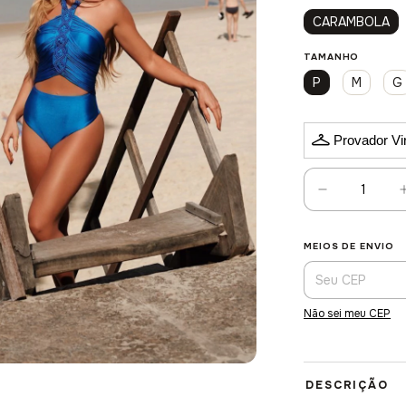
CARAMBOLA
TAMANHO
P
M
G
Provador Vir
MEIOS DE ENVIO
Entregas para o CE
Não sei meu CEP
DESCRIÇÃO