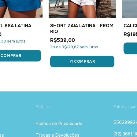
LISSA LATINA
SHORT ZAIA LATINA - FROM
CALCI
RIO
0
R$19
R$539,00
,00
sem juros
3
x
de
R$179,67
sem juros
COMPRAR
COMPRAR
Políticas
Entre em con
55629992
Política de Privacidade
(62) 3661-
es
Trocas e Devoluções