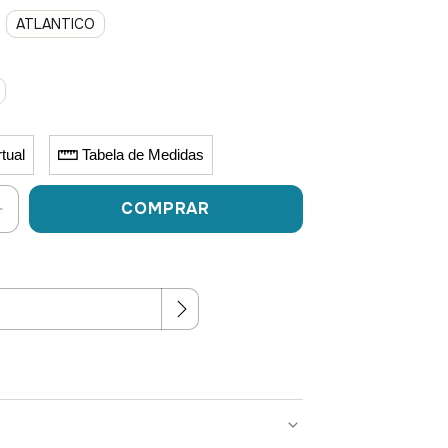
ATLANTICO
tual
Tabela de Medidas
Alterar CEP
P: