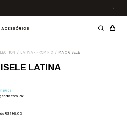
ACESSÓRIOS
LECTION
/
LATINA - FROM RIO
/
MAIO GISELE
ISELE LATINA
m juros
gando com Pix
r de
R$799,00