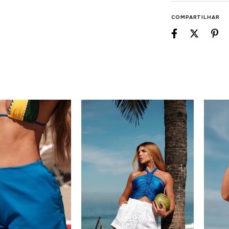
MAIO GISELE LA
COMPARTILHAR
O Maiô Gisele La
coleção em uma
única, recorte e
técnicas de macr
personalidade.
O destaque fica 
um acabamento m
sensualidade e s
Disponível nas c
• Modelagem fre
• Detalhe artes
• Corda frontal
• Recorte na cin
• Tecido com toq
• Excelente sus