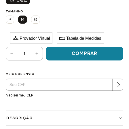
NATURAL
TAMANHO
P
M
G
Provador Virtual
Tabela de Medidas
MEIOS DE ENVIO
Alterar CEP
Entregas para o CEP:
Não sei meu CEP
DESCRIÇÃO
VESTIDO LUCI ÁRIDA