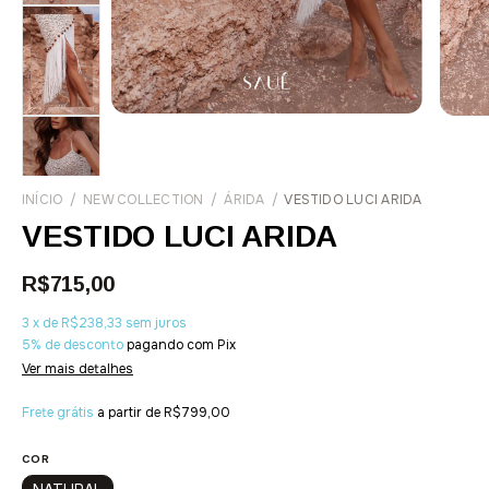
INÍCIO
/
NEW COLLECTION
/
ÁRIDA
/
VESTIDO LUCI ARIDA
VESTIDO LUCI ARIDA
R$715,00
3
x
de
R$238,33
sem juros
5% de desconto
pagando com Pix
Ver mais detalhes
Frete grátis
a partir de
R$799,00
COR