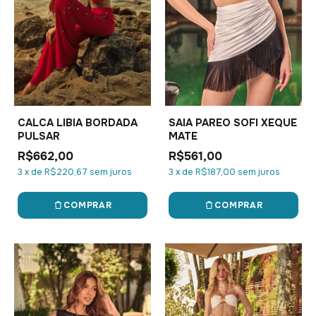
CALCA LIBIA BORDADA
SAIA PAREO SOFI XEQUE
PULSAR
MATE
R$662,00
R$561,00
3
x
de
R$220,67
sem juros
3
x
de
R$187,00
sem juros
COMPRAR
COMPRAR