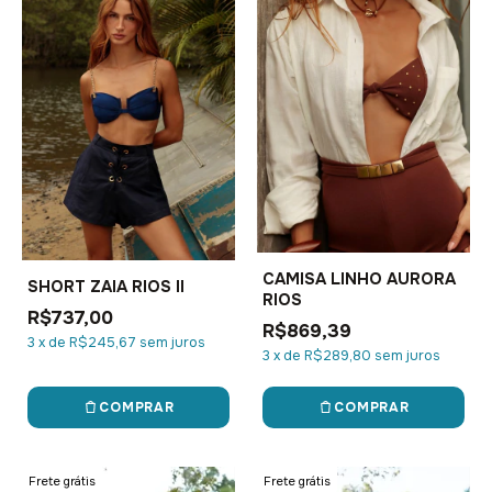
CAMISA LINHO AURORA
SHORT ZAIA RIOS II
RIOS
R$737,00
R$869,39
3
x
de
R$245,67
sem juros
3
x
de
R$289,80
sem juros
COMPRAR
COMPRAR
Frete grátis
Frete grátis