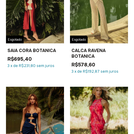
Esgotado
Esgotado
SAIA CORA BOTANICA
CALCA RAVENA
BOTANICA
R$695,40
R$578,60
3
x
de
R$231,80
sem juros
3
x
de
R$192,87
sem juros