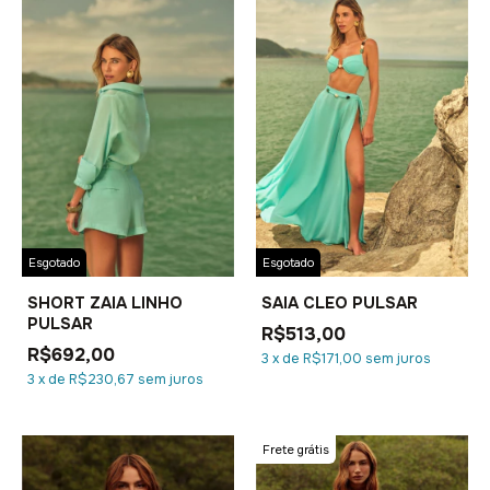
Esgotado
Esgotado
SHORT ZAIA LINHO
SAIA CLEO PULSAR
PULSAR
R$513,00
R$692,00
3
x
de
R$171,00
sem juros
3
x
de
R$230,67
sem juros
Frete grátis