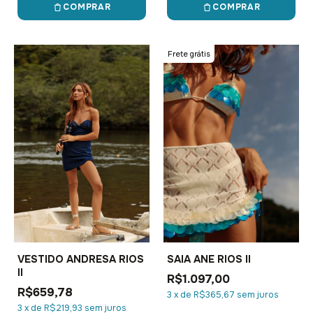
COMPRAR
COMPRAR
Frete grátis
VESTIDO ANDRESA RIOS
SAIA ANE RIOS II
II
R$1.097,00
R$659,78
3
x
de
R$365,67
sem juros
3
x
de
R$219,93
sem juros