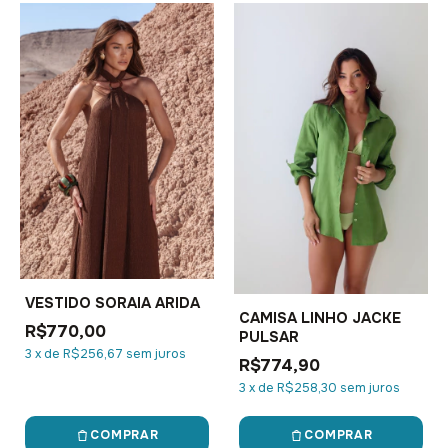
VESTIDO SORAIA ARIDA
CAMISA LINHO JACKE
R$770,00
PULSAR
3
x
de
R$256,67
sem juros
R$774,90
3
x
de
R$258,30
sem juros
COMPRAR
COMPRAR