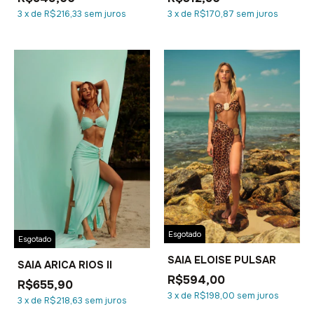
3
x
de
R$216,33
sem juros
3
x
de
R$170,87
sem juros
Esgotado
Esgotado
SAIA ELOISE PULSAR
SAIA ARICA RIOS II
R$594,00
R$655,90
3
x
de
R$198,00
sem juros
3
x
de
R$218,63
sem juros