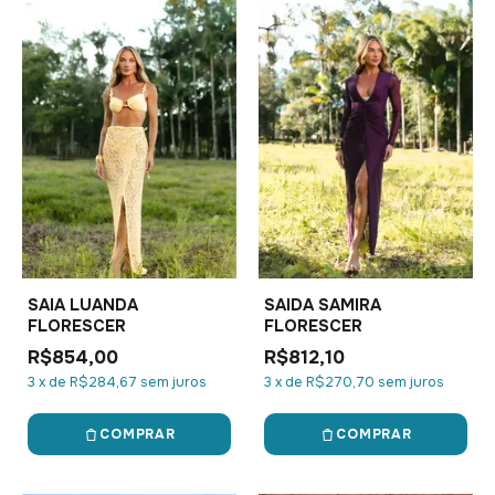
SAIA LUANDA
SAIDA SAMIRA
FLORESCER
FLORESCER
R$854,00
R$812,10
3
x
de
R$284,67
sem juros
3
x
de
R$270,70
sem juros
COMPRAR
COMPRAR