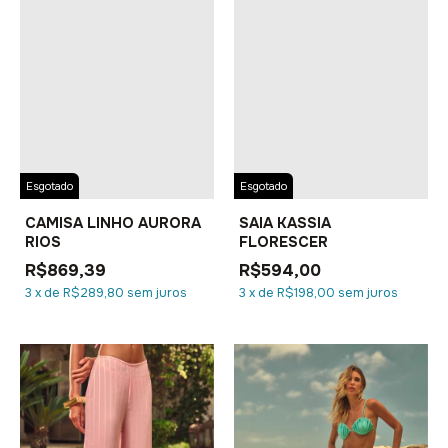
Esgotado
Esgotado
CAMISA LINHO AURORA
SAIA KASSIA
RIOS
FLORESCER
R$869,39
R$594,00
3
x
de
R$289,80
sem juros
3
x
de
R$198,00
sem juros