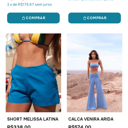
3
x
de
R$179,67
sem juros
COMPRAR
COMPRAR
SHORT MELISSA LATINA
CALCA VENIRA ARIDA
R$338,00
R$574,00