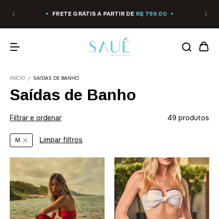
FRETE GRÁTIS A PARTIR DE
R$ 799,00
INÍCIO
/
SAÍDAS DE BANHO
Saídas de Banho
Filtrar e ordenar
49 produtos
Limpar filtros
M