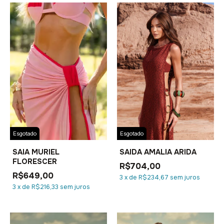
Esgotado
Esgotado
SAIA MURIEL
SAIDA AMALIA ARIDA
FLORESCER
R$704,00
R$649,00
3
x
de
R$234,67
sem juros
3
x
de
R$216,33
sem juros