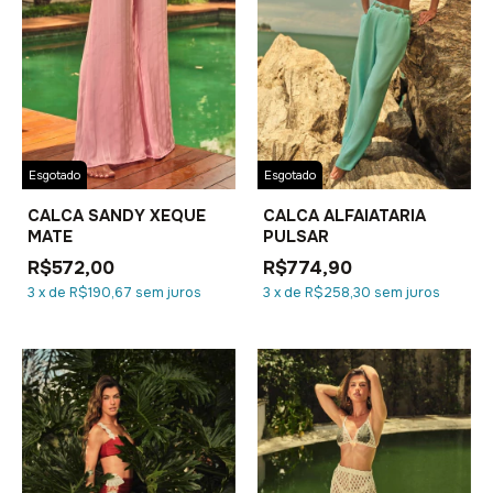
Esgotado
Esgotado
CALCA SANDY XEQUE
CALCA ALFAIATARIA
MATE
PULSAR
R$572,00
R$774,90
3
x
de
R$190,67
sem juros
3
x
de
R$258,30
sem juros