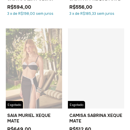
R$594,00
R$556,00
3
x
de
R$198,00
sem juros
3
x
de
R$185,33
sem juros
Esgotado
Esgotado
SAIA MURIEL XEQUE
CAMISA SABRINA XEQUE
MATE
MATE
R$649,00
R$512,60