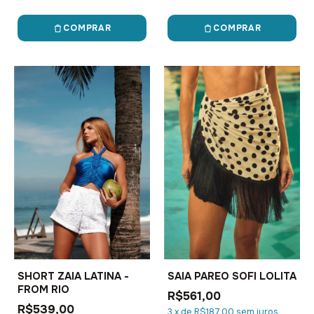
COMPRAR
COMPRAR
SHORT ZAIA LATINA -
SAIA PAREO SOFI LOLITA
FROM RIO
R$561,00
R$539,00
3
x
de
R$187,00
sem juros