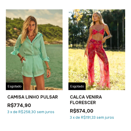
Esgotado
Esgotado
CAMISA LINHO PULSAR
CALCA VENIRA
FLORESCER
R$774,90
R$574,00
3
x
de
R$258,30
sem juros
3
x
de
R$191,33
sem juros