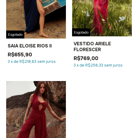
Esgotado
Esgotado
VESTIDO ARIELE
SAIA ELOISE RIOS II
FLORESCER
R$655,90
R$769,00
3
x
de
R$218,63
sem juros
3
x
de
R$256,33
sem juros