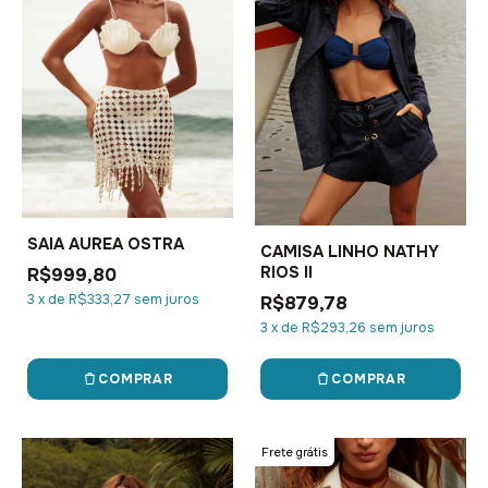
SAIA AUREA OSTRA
CAMISA LINHO NATHY
RIOS II
R$999,80
3
x
de
R$333,27
sem juros
R$879,78
3
x
de
R$293,26
sem juros
COMPRAR
COMPRAR
Frete grátis