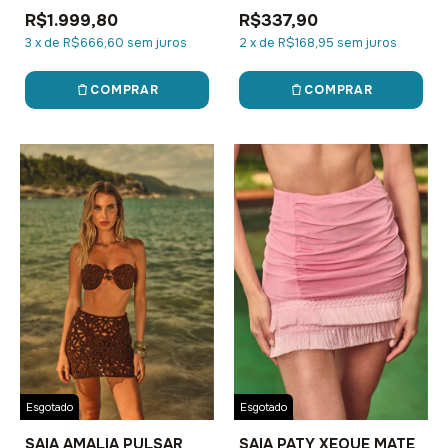
R$1.999,80
R$337,90
3
x
de
R$666,60
sem juros
2
x
de
R$168,95
sem juros
COMPRAR
COMPRAR
Esgotado
Esgotado
SAIA AMALIA PULSAR
SAIA PATY XEQUE MATE