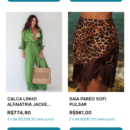
CALCA LINHO
SAIA PAREO SOFI
ALFAIATRIA JACKE
PULSAR
PULSAR
R$774,90
R$561,00
3
x
de
R$258,30
sem juros
3
x
de
R$187,00
sem juros