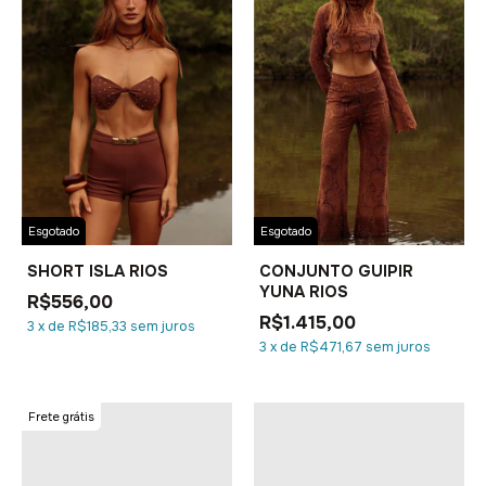
Esgotado
Esgotado
SHORT ISLA RIOS
CONJUNTO GUIPIR
YUNA RIOS
R$556,00
R$1.415,00
3
x
de
R$185,33
sem juros
3
x
de
R$471,67
sem juros
Frete grátis