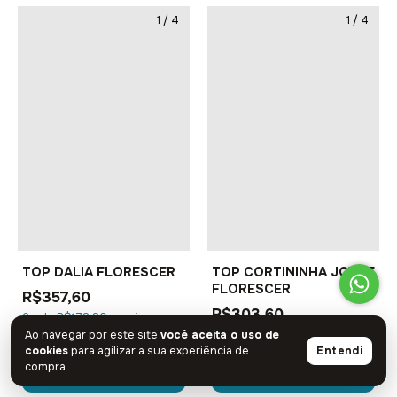
1
/
4
1
/
4
TOP DALIA FLORESCER
TOP CORTININHA JOYCE
FLORESCER
R$357,60
R$303,60
2
x
de
R$178,80
sem juros
2
x
de
R$151,80
sem juros
Ao navegar por este site
você aceita o uso de
cookies
para agilizar a sua experiência de
Entendi
compra.
COMPRAR
COMPRAR