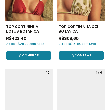
TOP CORTININHA
TOP CORTININHA OZI
LOTUS BOTANICA
BOTANICA
R$422,40
R$303,60
2
x
de
R$211,20
sem juros
2
x
de
R$151,80
sem juros
COMPRAR
COMPRAR
1
/
2
1
/
6