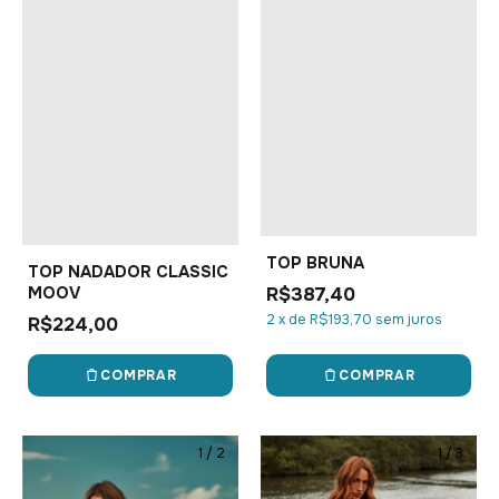
TOP BRUNA
TOP NADADOR CLASSIC
R$387,40
MOOV
2
x
de
R$193,70
sem juros
R$224,00
COMPRAR
COMPRAR
1
/
2
1
/
3