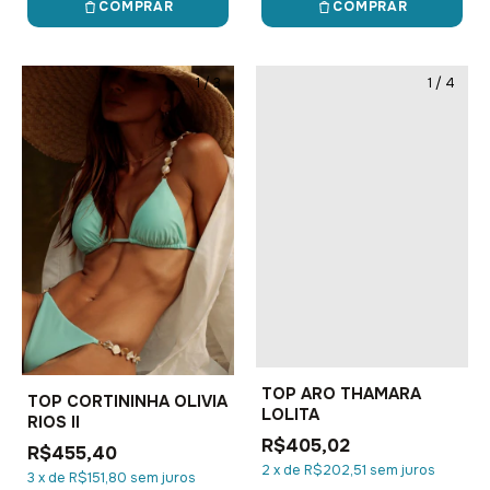
COMPRAR
COMPRAR
1
/
3
1
/
4
TOP ARO THAMARA
TOP CORTININHA OLIVIA
LOLITA
RIOS II
R$405,02
R$455,40
2
x
de
R$202,51
sem juros
3
x
de
R$151,80
sem juros