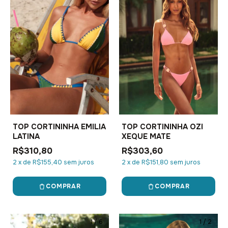
TOP CORTININHA EMILIA
TOP CORTININHA OZI
LATINA
XEQUE MATE
R$310,80
R$303,60
2
x
de
R$155,40
sem juros
2
x
de
R$151,80
sem juros
COMPRAR
COMPRAR
1
/
6
1
/
2