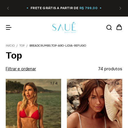
FRETE GRÁTIS A PARTIR DE
R$ 799,00
INÍCIO
/
TOP
/
BREADCRUMBS.TOP-ARO-LIDIA-REFUGIO
Top
Filtrar e ordenar
74 produtos
1
/
4
1
/
3