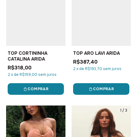
TOP CORTININHA
TOP ARO LAVI ARIDA
CATALINA ARIDA
R$387,40
R$318,00
2
x
de
R$193,70
sem juros
2
x
de
R$159,00
sem juros
COMPRAR
COMPRAR
1
/
7
1
/
3