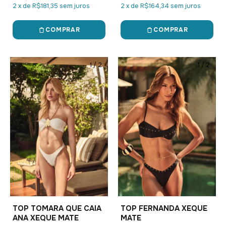
2
x
de
R$181,35
sem juros
2
x
de
R$164,34
sem juros
COMPRAR
COMPRAR
1
/
2
1
/
2
TOP TOMARA QUE CAIA
TOP FERNANDA XEQUE
ANA XEQUE MATE
MATE