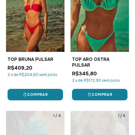
TOP BRUNA PULSAR
TOP ARO OSTRA
PULSAR
R$409,20
R$345,80
2
x
de
R$204,60
sem juros
2
x
de
R$172,90
sem juros
COMPRAR
COMPRAR
1
/
4
1
/
5