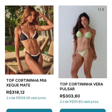
1
/
2
1
/
2
TOP CORTININHA MIA
TOP CORTININHA VERA
XEQUE MATE
PULSAR
R$318,12
R$303,60
2
x
de
R$159,06
sem juros
2
x
de
R$151,80
sem juros