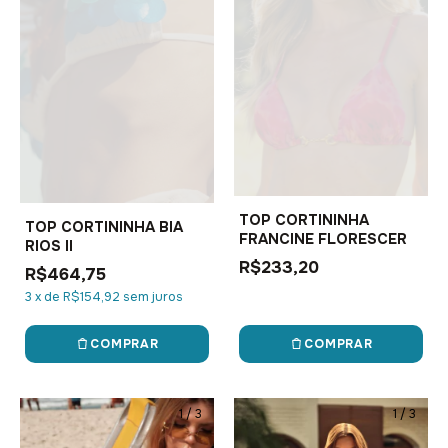
TOP CORTININHA
TOP CORTININHA BIA
FRANCINE FLORESCER
RIOS II
R$233,20
R$464,75
3
x
de
R$154,92
sem juros
COMPRAR
COMPRAR
1
/
3
1
/
3