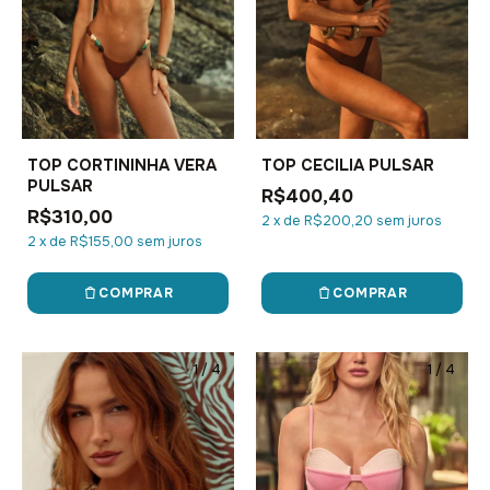
TOP CORTININHA VERA
TOP CECILIA PULSAR
PULSAR
R$400,40
R$310,00
2
x
de
R$200,20
sem juros
2
x
de
R$155,00
sem juros
COMPRAR
COMPRAR
1
/
4
1
/
4