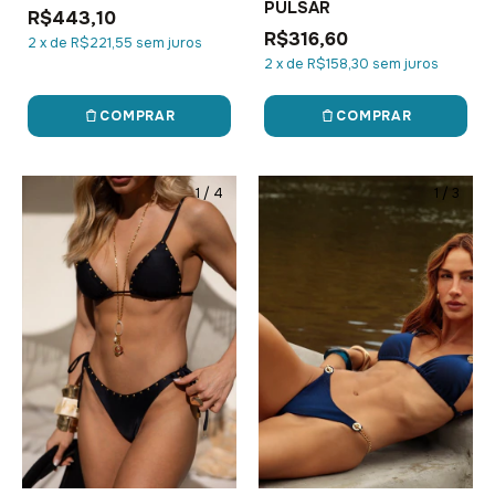
PULSAR
R$443,10
R$316,60
2
x
de
R$221,55
sem juros
2
x
de
R$158,30
sem juros
COMPRAR
COMPRAR
1
/
4
1
/
3