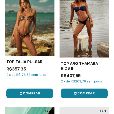
TOP TALIA PULSAR
TOP ARO THAMARA
RIOS II
R$357,35
2
x
de
R$178,68
sem juros
R$407,55
2
x
de
R$203,78
sem juros
COMPRAR
COMPRAR
1
/
4
1
/
3