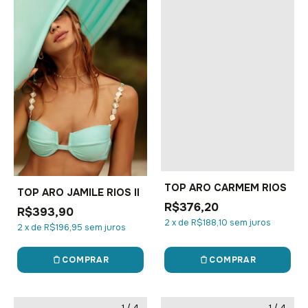
TOP ARO CARMEM RIOS
TOP ARO JAMILE RIOS II
R$376,20
R$393,90
2
x
de
R$188,10
sem juros
2
x
de
R$196,95
sem juros
COMPRAR
COMPRAR
1
/
4
1
/
4