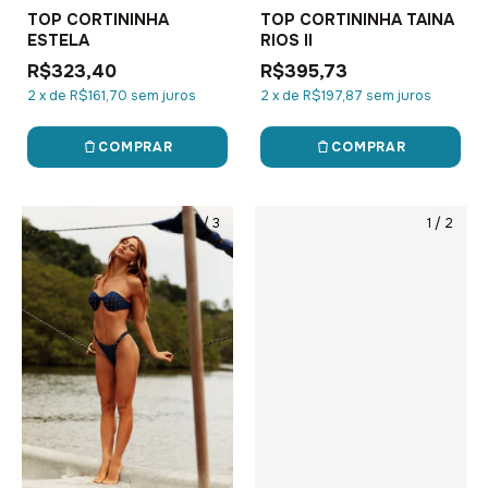
TOP CORTININHA
TOP CORTININHA TAINA
ESTELA
RIOS II
R$323,40
R$395,73
2
x
de
R$161,70
sem juros
2
x
de
R$197,87
sem juros
COMPRAR
COMPRAR
1
/
3
1
/
2