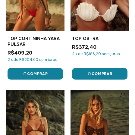
TOP CORTININHA YARA
TOP OSTRA
PULSAR
R$372,40
R$409,20
2
x
de
R$186,20
sem juros
2
x
de
R$204,60
sem juros
COMPRAR
COMPRAR
1
/
4
1
/
2