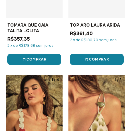
TOMARA QUE CAIA
TOP ARO LAURA ARIDA
TALITA LOLITA
R$361,40
R$357,35
2
x
de
R$180,70
sem juros
2
x
de
R$178,68
sem juros
COMPRAR
COMPRAR
1
/
4
1
/
3