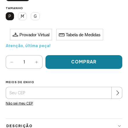
TAMANHO
P
M
G
Provador Virtual
Tabela de Medidas
Atenção, última peça!
MEIOS DE ENVIO
Alterar CEP
Entregas para o CEP:
Não sei meu CEP
DESCRIÇÃO