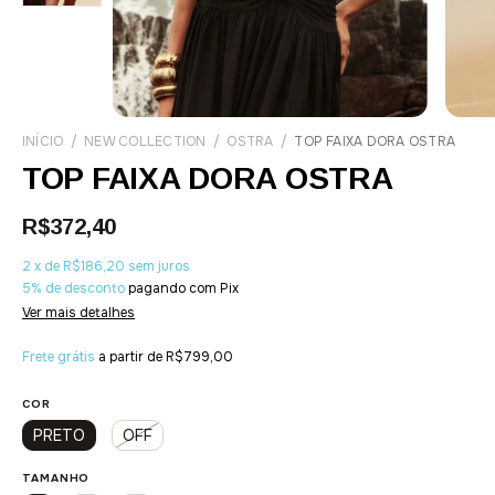
INÍCIO
/
NEW COLLECTION
/
OSTRA
/
TOP FAIXA DORA OSTRA
TOP FAIXA DORA OSTRA
R$372,40
2
x
de
R$186,20
sem juros
5% de desconto
pagando com Pix
Ver mais detalhes
Frete grátis
a partir de
R$799,00
COR
PRETO
OFF
TAMANHO