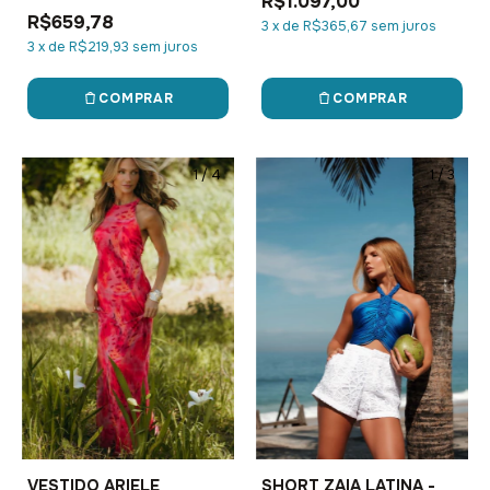
R$1.097,00
R$659,78
3
x
de
R$365,67
sem juros
3
x
de
R$219,93
sem juros
COMPRAR
COMPRAR
1
/
4
1
/
3
VESTIDO ARIELE
SHORT ZAIA LATINA -