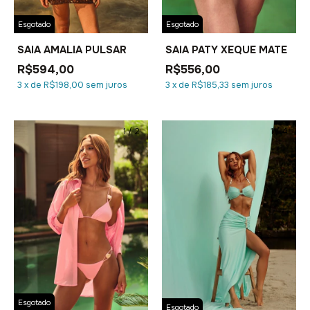
Esgotado
Esgotado
SAIA AMALIA PULSAR
SAIA PATY XEQUE MATE
R$594,00
R$556,00
3
x
de
R$198,00
sem juros
3
x
de
R$185,33
sem juros
1
/
2
1
/
4
Esgotado
Esgotado