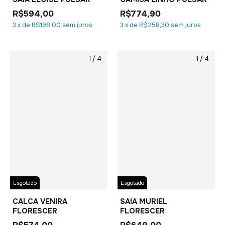
R$594,00
R$774,90
3
x
de
R$198,00
sem juros
3
x
de
R$258,30
sem juros
1
/
4
1
/
4
Esgotado
Esgotado
CALCA VENIRA
SAIA MURIEL
FLORESCER
FLORESCER