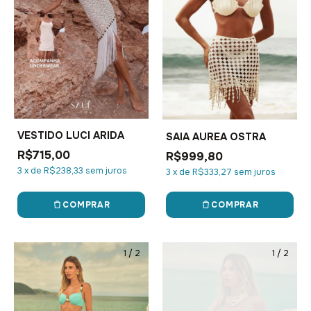
VESTIDO LUCI ARIDA
SAIA AUREA OSTRA
R$715,00
R$999,80
3
x
de
R$238,33
sem juros
3
x
de
R$333,27
sem juros
COMPRAR
COMPRAR
1
/
2
1
/
2