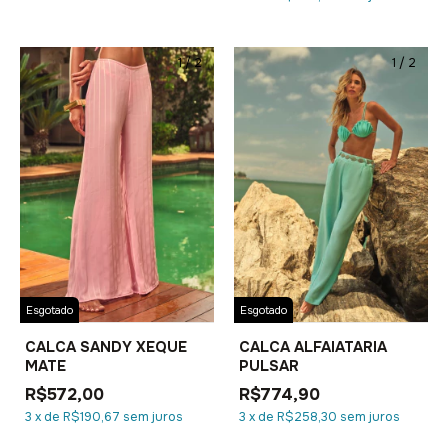
1
/
2
1
/
2
Esgotado
Esgotado
CALCA SANDY XEQUE
CALCA ALFAIATARIA
MATE
PULSAR
R$572,00
R$774,90
3
x
de
R$190,67
sem juros
3
x
de
R$258,30
sem juros