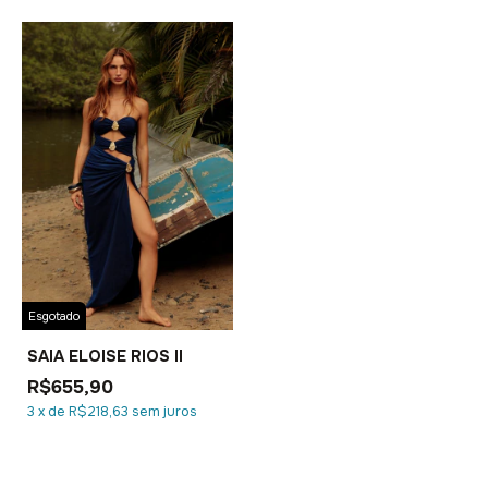
1
/
3
Esgotado
SAIA ELOISE RIOS II
R$655,90
3
x
de
R$218,63
sem juros