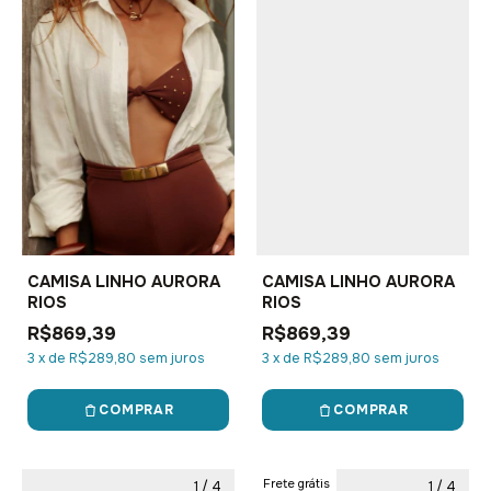
CAMISA LINHO AURORA
CAMISA LINHO AURORA
RIOS
RIOS
R$869,39
R$869,39
3
x
de
R$289,80
sem juros
3
x
de
R$289,80
sem juros
COMPRAR
COMPRAR
Frete grátis
1
/
4
1
/
4