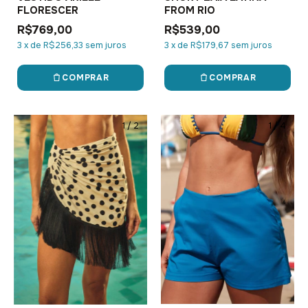
FLORESCER
FROM RIO
R$769,00
R$539,00
3
x
de
R$256,33
sem juros
3
x
de
R$179,67
sem juros
COMPRAR
COMPRAR
1
/
2
1
/
4