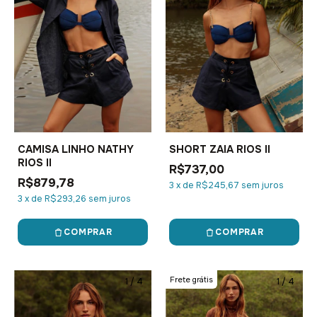
CAMISA LINHO NATHY
SHORT ZAIA RIOS II
RIOS II
R$737,00
R$879,78
3
x
de
R$245,67
sem juros
3
x
de
R$293,26
sem juros
COMPRAR
COMPRAR
Frete grátis
1
/
4
1
/
4