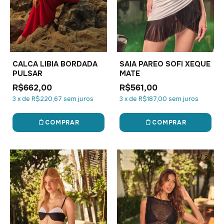
CALCA LIBIA BORDADA
SAIA PAREO SOFI XEQUE
PULSAR
MATE
R$662,00
R$561,00
3
x
de
R$220,67
sem juros
3
x
de
R$187,00
sem juros
COMPRAR
COMPRAR
1
/
2
1
/
2