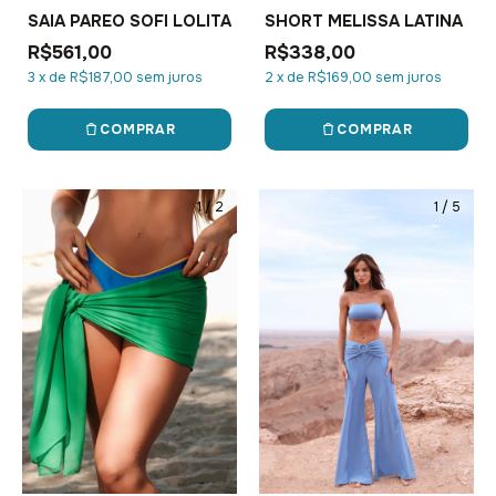
SAIA PAREO SOFI LOLITA
SHORT MELISSA LATINA
R$561,00
R$338,00
3
x
de
R$187,00
sem juros
2
x
de
R$169,00
sem juros
COMPRAR
COMPRAR
1
/
2
1
/
5