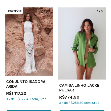
Frete grátis
1
/
3
1
/
5
CONJUNTO ISADORA
CAMISA LINHO JACKE
ARIDA
PULSAR
R$1.117,20
R$774,90
3
x
de
R$372,40
sem juros
3
x
de
R$258,30
sem juros