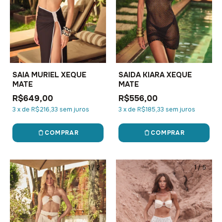
SAIA MURIEL XEQUE
SAIDA KIARA XEQUE
MATE
MATE
R$649,00
R$556,00
3
x
de
R$216,33
sem juros
3
x
de
R$185,33
sem juros
COMPRAR
COMPRAR
1
/
2
1
/
5