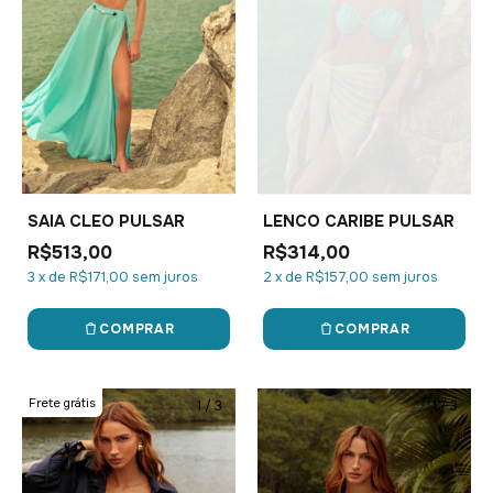
SAIA CLEO PULSAR
LENCO CARIBE PULSAR
R$513,00
R$314,00
3
x
de
R$171,00
sem juros
2
x
de
R$157,00
sem juros
COMPRAR
COMPRAR
Frete grátis
1
/
3
1
/
3