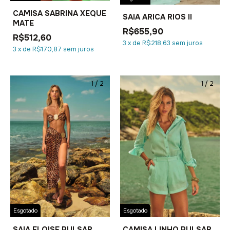
CAMISA SABRINA XEQUE
SAIA ARICA RIOS II
MATE
R$655,90
R$512,60
3
x
de
R$218,63
sem juros
3
x
de
R$170,87
sem juros
1
/
2
1
/
2
Esgotado
Esgotado
SAIA ELOISE PULSAR
CAMISA LINHO PULSAR