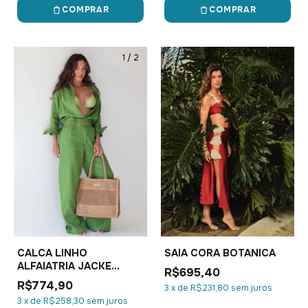
COMPRAR
COMPRAR
1
/
2
1
/
2
CALCA LINHO
SAIA CORA BOTANICA
ALFAIATRIA JACKE
R$695,40
PULSAR
R$774,90
3
x
de
R$231,80
sem juros
3
x
de
R$258,30
sem juros