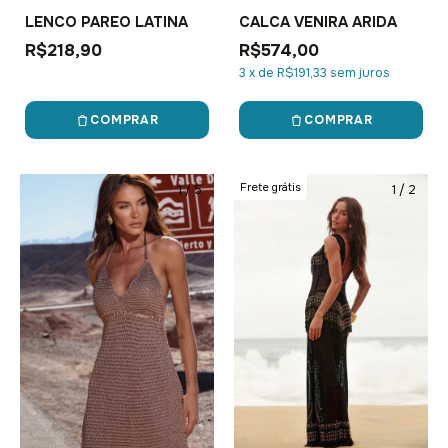
LENCO PAREO LATINA
CALCA VENIRA ARIDA
R$218,90
R$574,00
3
x
de
R$191,33
sem juros
COMPRAR
COMPRAR
Frete grátis
1
/
5
1
/
2