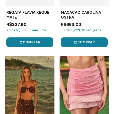
REGATA FLAVIA XEQUE
MACACAO CAROLINA
MATE
OSTRA
R$337,90
R$663,00
2
x
de
R$168,95
sem juros
3
x
de
R$221,00
sem juros
COMPRAR
COMPRAR
1
/
3
1
/
2