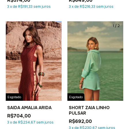
R$574,00
R$649,00
3
x
de
R$191,33
sem juros
3
x
de
R$216,33
sem juros
1
/
4
1
/
2
Esgotado
Esgotado
SAIDA AMALIA ARIDA
SHORT ZAIA LINHO
PULSAR
R$704,00
R$692,00
3
x
de
R$234,67
sem juros
3
x
de
R$230,67
sem juros