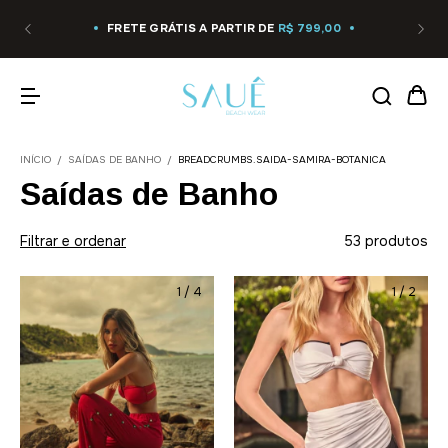
FRETE GRÁTIS A PARTIR DE
R$ 799,00
INÍCIO
/
SAÍDAS DE BANHO
/
BREADCRUMBS.SAIDA-SAMIRA-BOTANICA
Saídas de Banho
Filtrar e ordenar
53 produtos
1
/
4
1
/
2