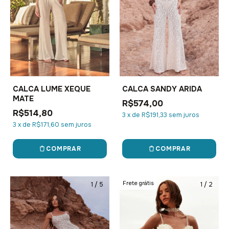
CALCA LUME XEQUE
CALCA SANDY ARIDA
MATE
R$574,00
R$514,80
3
x
de
R$191,33
sem juros
3
x
de
R$171,60
sem juros
COMPRAR
COMPRAR
Frete grátis
1
/
5
1
/
2