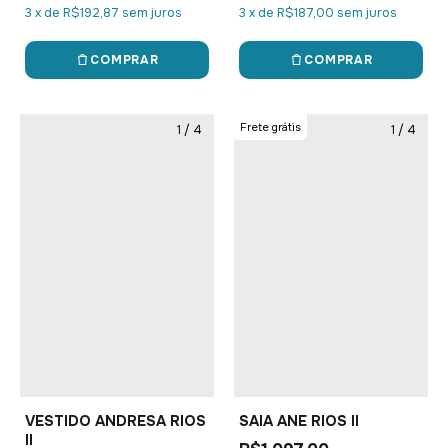
3
x
de
R$192,87
sem juros
3
x
de
R$187,00
sem juros
COMPRAR
COMPRAR
Frete grátis
1
/
4
1
/
4
VESTIDO ANDRESA RIOS
SAIA ANE RIOS II
II