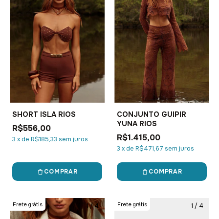
SHORT ISLA RIOS
CONJUNTO GUIPIR
YUNA RIOS
R$556,00
R$1.415,00
3
x
de
R$185,33
sem juros
3
x
de
R$471,67
sem juros
COMPRAR
COMPRAR
Frete grátis
Frete grátis
1
/
4
1
/
4